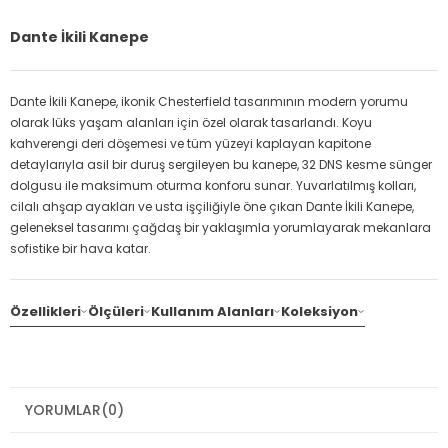
Dante İkili Kanepe
Dante İkili Kanepe, ikonik Chesterfield tasarımının modern yorumu
olarak lüks yaşam alanları için özel olarak tasarlandı. Koyu
kahverengi deri döşemesi ve tüm yüzeyi kaplayan kapitone
detaylarıyla asil bir duruş sergileyen bu kanepe, 32 DNS kesme sünger
dolgusu ile maksimum oturma konforu sunar. Yuvarlatılmış kolları,
cilalı ahşap ayakları ve usta işçiliğiyle öne çıkan Dante İkili Kanepe,
geleneksel tasarımı çağdaş bir yaklaşımla yorumlayarak mekanlara
sofistike bir hava katar.
Özellikleri
Ölçüleri
Kullanım Alanları
Koleksiyon
YORUMLAR
(0)